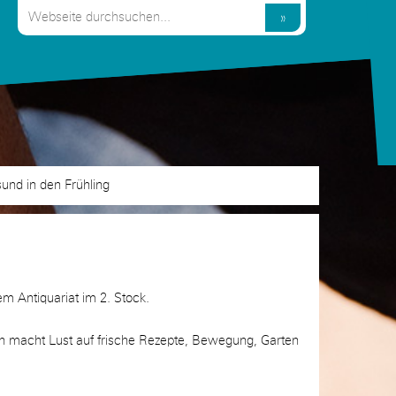
×
sund in den Frühling
ter!
erem a.l.s.o.-
 Highlights zu
m Antiquariat im 2. Stock.
n macht Lust auf frische Rezepte, Bewegung, Garten
bonnieren