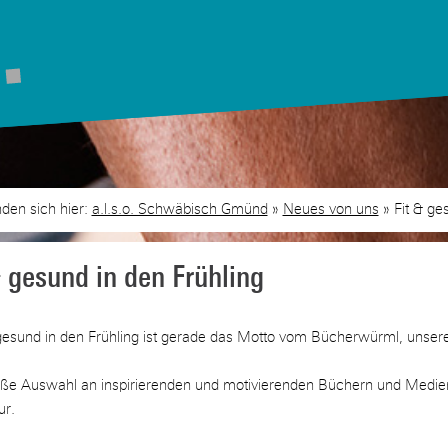
a.l.s.o. Schwäbisch Gmünd
Neues von uns
Fit & ge
len Sie jetzt Ihren Newslet
& gesund in den Frühling
regelmäßig spannende News und Angebote aus allen Bereichen mit uns
d/oder abonnieren Sie den a.l.s.o.-Kulturcafé-Newsletter, um kulturelle
gesund in den Frühling ist gerade das Motto vom Bücherwürml, unsere
entdecken!
oße Auswahl an inspirierenden und motivierenden Büchern und Medie
ur.
ewsletter abonnieren
a.l.s.o.-Kulturcafé-Newsletter a