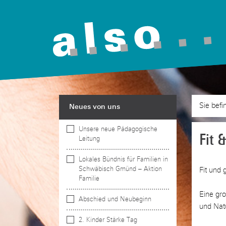
Neues von uns
Wäh
Unsere neue Pädagogische
Fit 
Leitung
Erhalten Sie 
Lokales Bündnis für Familien in
Newsletter un
Schwäbisch Gmünd – Aktion
Fit und 
Familie
Eine gr
Abschied und Neubeginn
und Nat
2. Kinder Stärke Tag
a.l.s.o.-N