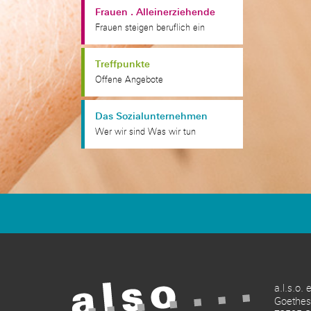
Frauen . Alleinerziehende
Frauen steigen beruflich ein
Treffpunkte
Offene Angebote
Das Sozialunternehmen
Wer wir sind Was wir tun
a.l.s.o. 
Goethes