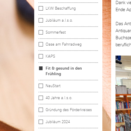
Dank vie
LKW Beschaffung
Ende Apr
Jubiläum a.l.s.o.
Das Anti
Antiquar
Sommerfest
Buchspen
Oase am Fahrradweg
beruflic
KAPS
Fit & gesund in den
Frühling
NeuStart
40 Jahre a.l.s.o.
Gründung des Förderkreises
Jubiläum 2024